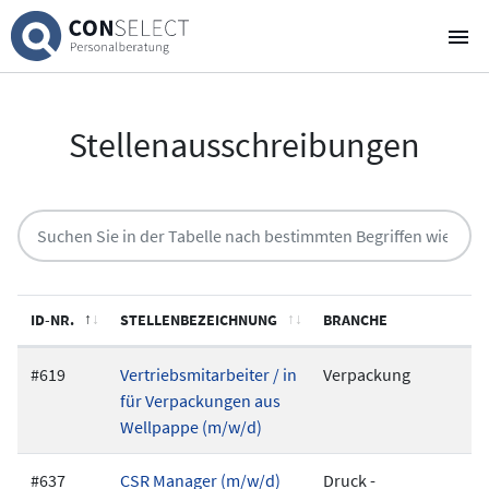
Über uns
Stellenausschreibungen
Für Kandidaten
Für Unternehmen
Stellenausschreibungen
4
ID-NR.
STELLENBEZEICHNUNG
BRANCHE
„Heart“hunter Blog
#619
Vertriebsmitarbeiter / in
Verpackung
E-Mail
für Verpackungen aus
Wellpappe (m/w/d)
WhatsApp Chat
#637
CSR Manager (m/w/d)
Druck -
Newsletter