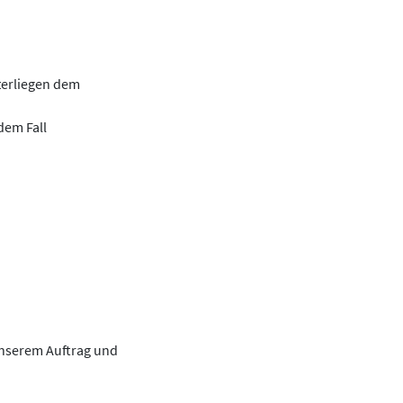
nterliegen dem
dem Fall
unserem Auftrag und