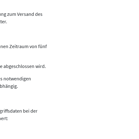
zung zum Versand des
ter.
nen Zeitraum von fünf
ge abgeschlossen wird.
es notwendigen
abhängig.
riffsdaten bei der
ert: