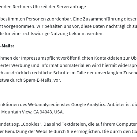
enden Rechners Uhrzeit der Serveranfrage
ht bestimmten Personen zuordenbar. Eine Zusammenführung dieser
ht vorgenommen. Wir behalten uns vor, diese Daten nachträglich z
e für eine rechtswidrige Nutzung bekannt werden.
-Mails:
hmen der Impressumspflicht veröffentlichten Kontaktdaten zur Ü
erter Werbung und Informationsmaterialien wird hiermit widerspr
ch ausdrücklich rechtliche Schritte im Falle der unverlangten Zuse
twa durch Spam-E-Mails, vor.
nktionen des Webanalysedienstes Google Analytics. Anbieter ist die
 Mountain View, CA 94043, USA.
endet sog. „Cookies“. Das sind Textdateien, die auf Ihrem Compute
der Benutzung der Website durch Sie ermöglichen. Die durch den C