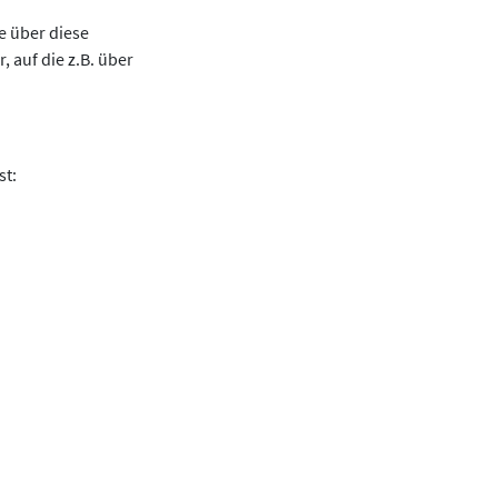
e über diese
 auf die z.B. über
st: