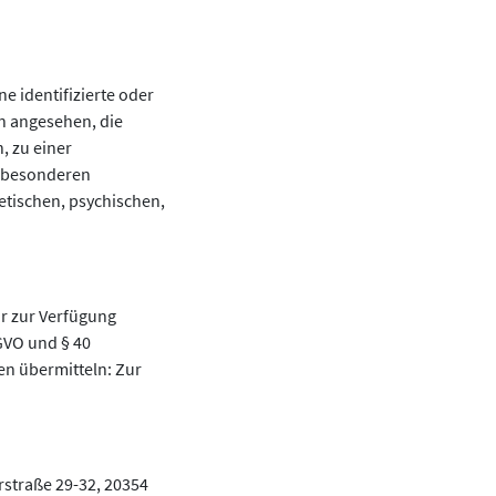
e identifizierte oder
on angesehen, die
, zu einer
n besonderen
etischen, psychischen,
r zur Verfügung
GVO und § 40
en übermitteln: Zur
rstraße 29-32, 20354