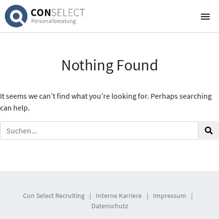
Über uns
Nothing Found
Für Kandidaten
Für Unternehmen
It seems we can’t find what you’re looking for. Perhaps searching
can help.
Stellenausschreibungen
4
„Heart“hunter Blog
E-Mail
WhatsApp Chat
Con Select Recruiting
|
Interne Karriere
|
Impressum
|
Datenschutz
Newsletter