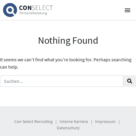
Über uns
Nothing Found
Für Kandidaten
Für Unternehmen
It seems we can’t find what you’re looking for. Perhaps searching
can help.
Stellenausschreibungen
4
„Heart“hunter Blog
E-Mail
WhatsApp Chat
Con Select Recruiting
|
Interne Karriere
|
Impressum
|
Datenschutz
Newsletter