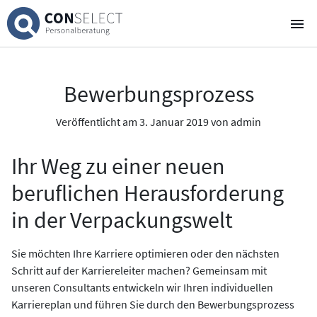
Über uns
Bewerbungsprozess
Für Kandidaten
Veröffentlicht am 3. Januar 2019 von admin
Für Unternehmen
Ihr Weg zu einer neuen
Stellenausschreibungen
4
beruflichen Herausforderung
„Heart“hunter Blog
in der Verpackungswelt
E-Mail
Sie möchten Ihre Karriere optimieren oder den nächsten
Schritt auf der Karriereleiter machen? Gemeinsam mit
WhatsApp Chat
unseren Consultants entwickeln wir Ihren individuellen
Karriereplan und führen Sie durch den Bewerbungsprozess
Newsletter